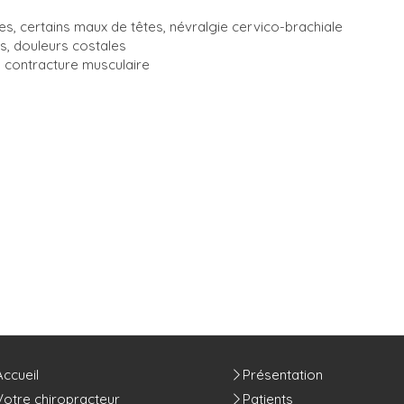
ales, certains maux de têtes, névralgie cervico-brachiale
s, douleurs costales
, contracture musculaire
Accueil
Présentation
Votre chiropracteur
Patients