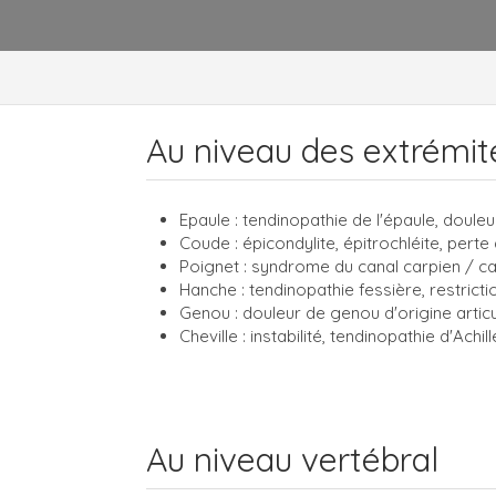
Au niveau des extrémit
Epaule : tendinopathie de l'épaule, douleu
Coude : épicondylite, épitrochléite, perte
Poignet : syndrome du canal carpien / c
Hanche : tendinopathie fessière, restrict
Genou : douleur de genou d'origine articu
Cheville : instabilité, tendinopathie d'Achi
Au niveau vertébral